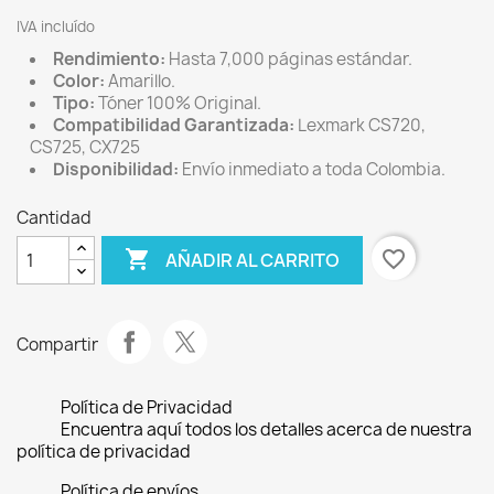
IVA incluído
Rendimiento:
Hasta 7,000 páginas estándar.
Color:
Amarillo.
Tipo:
Tóner 100% Original.
Compatibilidad Garantizada:
Lexmark CS720,
CS725, CX725
Disponibilidad:
Envío inmediato a toda Colombia.
Cantidad

favorite_border
AÑADIR AL CARRITO
Compartir
Política de Privacidad
Encuentra aquí todos los detalles acerca de nuestra
política de privacidad
Política de envíos