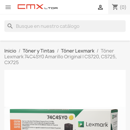
shopping_cart


(0)
search
Inicio
Tóner y Tintas
Tóner Lexmark
Tóner
Lexmark 74C4SY0 Amarillo Original | CS720, CS725,
CX725