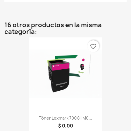
16 otros productos en la misma
categoría:
favorite_border
Tóner Lexmark 70C8HM0...
$ 0,00