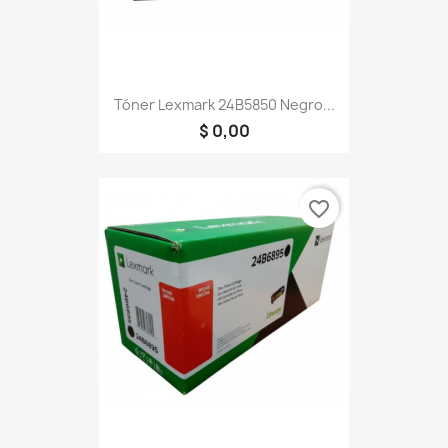
Tóner Lexmark 24B5850 Negro...
$ 0,00
favorite_border