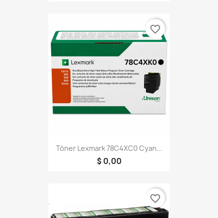
favorite_border
Tóner Lexmark 78C4XC0 Cyan...
$ 0,00
favorite_border