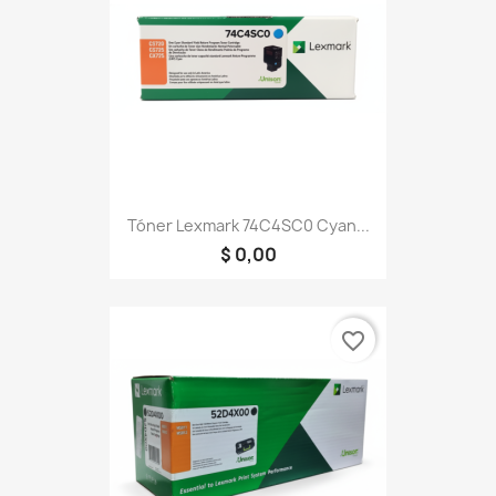
Tóner Lexmark 74C4SC0 Cyan...
$ 0,00
favorite_border