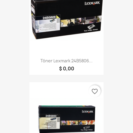
Tóner Lexmark 24B5806...
$ 0,00
favorite_border