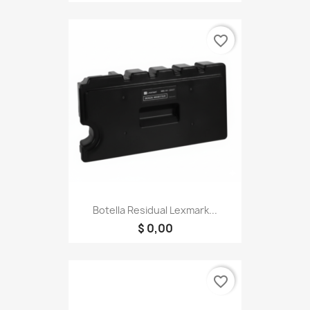
favorite_border
Botella Residual Lexmark...
$ 0,00
favorite_border