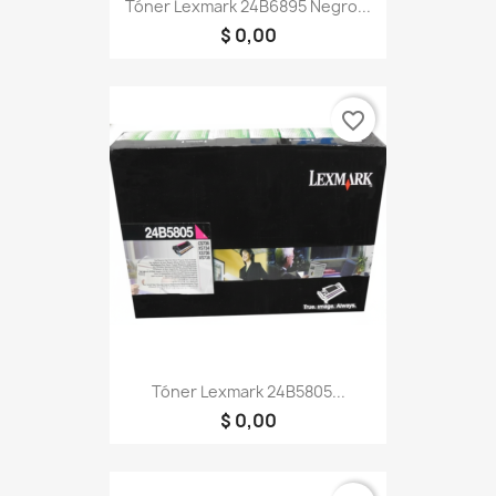
Tóner Lexmark 24B6895 Negro...
$ 0,00
favorite_border
Tóner Lexmark 24B5805...
$ 0,00