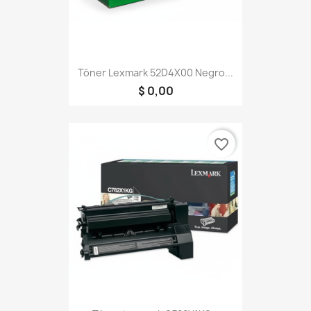
Tóner Lexmark 52D4X00 Negro...
$ 0,00
favorite_border