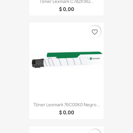
Tóner Lexmark C782X1KG...
$ 0,00
favorite_border
Tóner Lexmark 76C00K0 Negro...
$ 0,00