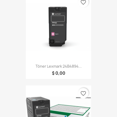
favorite_border
Tóner Lexmark 24B4894...
$ 0,00
favorite_border