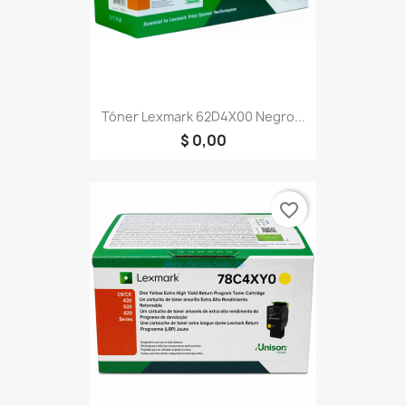
Tóner Lexmark 62D4X00 Negro...
$ 0,00
favorite_border