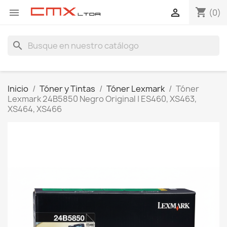
shopping_cart


(0)
search
Inicio
Tóner y Tintas
Tóner Lexmark
Tóner
Lexmark 24B5850 Negro Original | ES460, XS463,
XS464, XS466