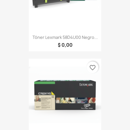
Tóner Lexmark 58D4U00 Negro...
$ 0,00
favorite_border