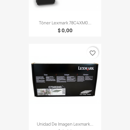
Tóner Lexmark 78C4XM0...
$ 0,00
favorite_border
Unidad De Imagen Lexmark...