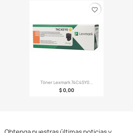
favorite_border
Tóner Lexmark 74C4SY0...
$ 0,00
Obtenga nuestras últimas noticias y