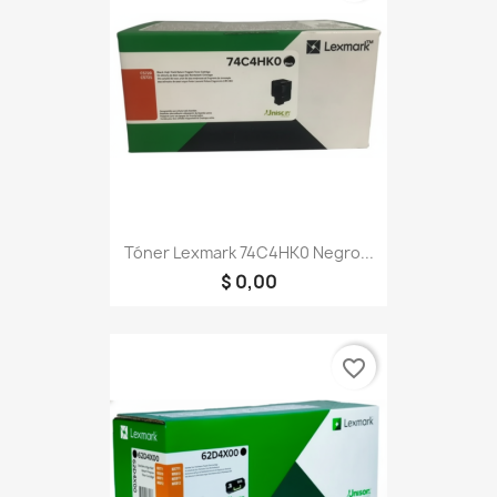
Tóner Lexmark 74C4HK0 Negro...
$ 0,00
favorite_border