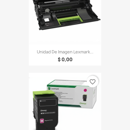
Unidad De Imagen Lexmark...
$ 0,00
favorite_border