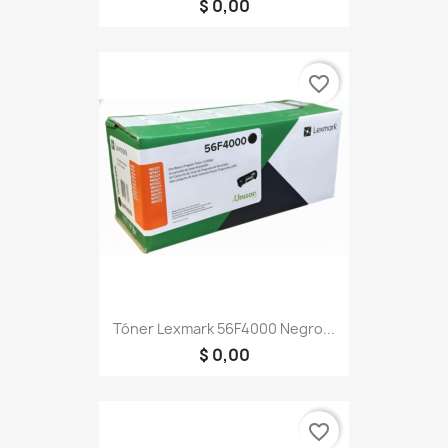
$ 0,00
favorite_border
Tóner Lexmark 56F4000 Negro...
$ 0,00
favorite_border