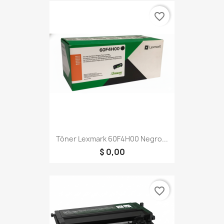
favorite_border
Tóner Lexmark 60F4H00 Negro...
$ 0,00
favorite_border