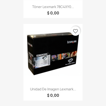
Tóner Lexmark 78C4XY0...
$ 0,00
favorite_border
Unidad De Imagen Lexmark...
$ 0,00