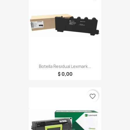
Botella Residual Lexmark...
$ 0,00
favorite_border