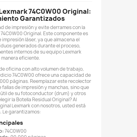
l Lexmark 74C0W00 Original:
miento Garantizados
d de impresión y evite derrames con la
k 74C0W00 Original. Este componente es
e impresión láser, ya que almacena el
siduos generados durante el proceso,
entes internos de su equipo Lexmark
 manera eficiente.
e oficina con alto volumen de trabajo,
rdicio 74C0W00 ofrece una capacidad de
.000 páginas. Reemplazar este recolector
e fallas de impresión y manchas, sino que
 útil de su fotoconductor (drum) y otros
gir la Botella Residual Original? Al
ginal Lexmark con nosotros, usted está
. Le garantizamos:
ncipales
o:
74C0W00