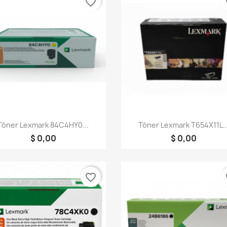
favorite_border
fa
Vista rápida
Vista rápida


Tóner Lexmark 84C4HY0...
Tóner Lexmark T654X11L..
$ 0,00
$ 0,00
favorite_border
fa