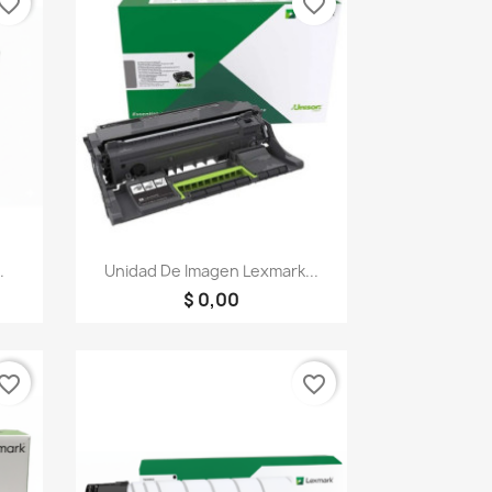
vorite_border
favorite_border
Vista rápida

.
Unidad De Imagen Lexmark...
$ 0,00
vorite_border
favorite_border