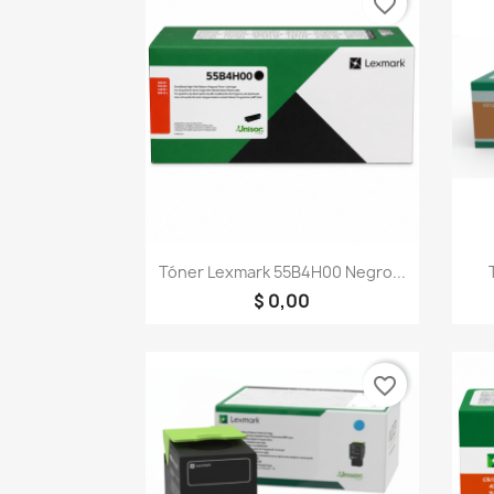
favorite_border
Vista rápida

Tóner Lexmark 55B4H00 Negro...
$ 0,00
favorite_border