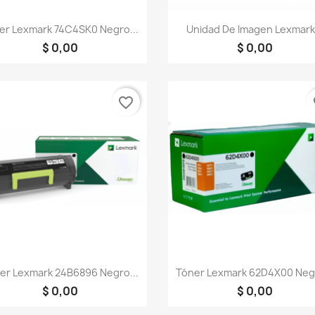
Vista rápida
Vista rápida


er Lexmark 74C4SK0 Negro...
Unidad De Imagen Lexmark.
$ 0,00
$ 0,00
favorite_border
fa
Vista rápida
Vista rápida


er Lexmark 24B6896 Negro...
Tóner Lexmark 62D4X00 Negr
$ 0,00
$ 0,00