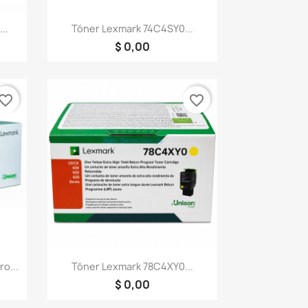
Vista rápida

..
Tóner Lexmark 74C4SY0...
$ 0,00
vorite_border
favorite_border
Vista rápida

o...
Tóner Lexmark 78C4XY0...
$ 0,00