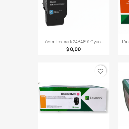
Vista rápida

Tóner Lexmark 24B4891 Cyan...
Tón
$ 0,00
favorite_border