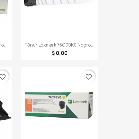
Vista rápida

o...
Tóner Lexmark 76C00K0 Negro...
$ 0,00
vorite_border
favorite_border