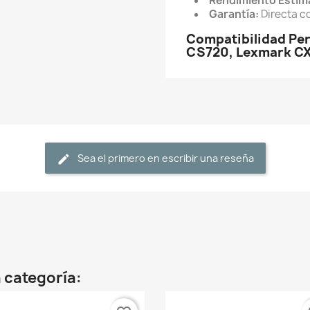
Rendimiento Estim
Garantía:
Directa c
Compatibilidad Pe
CS720, Lexmark CX
Sea el primero en escribir una reseña
 categoría: