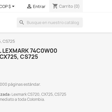
shopping_cart


Carrito
(0)
COP $
Entrar
search
5, CS725
L LEXMARK 74C0W00
 CX725, CS725
000 páginas estándar.
izada:
Lexmark CS720, CX725, CS725
mediato a toda Colombia.