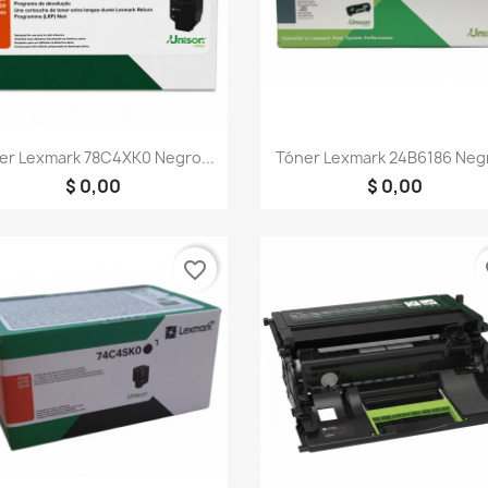
Vista rápida
Vista rápida


er Lexmark 78C4XK0 Negro...
Tóner Lexmark 24B6186 Negr
$ 0,00
$ 0,00
favorite_border
fa