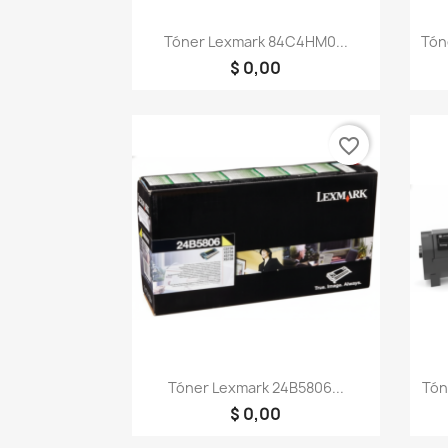
Vista rápida

Tóner Lexmark 84C4HM0...
Tón
$ 0,00
favorite_border
Vista rápida

Tóner Lexmark 24B5806...
Tón
$ 0,00