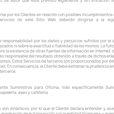
de autor que esté previsto legalmente y sin limitación te
se por los Clientes en relación con posibles incumplimientos 
Servicios de este Sitio Web deberán dirigirse a la sigu
 responsabilidad por los daños y perjuicios sufridos por el 
nlazados ni sobre la exactitud o fiabilidad de los mismos. La f
bre la existencia de otras fuentes de información en Internet,
so responsable del resultado obtenido a través de dichos enl
 mismos. Estos Servicios de terceros son proporcionados por és
lidad. En consecuencia, el Cliente debe extremar la prudencia en
 terceros.
ente Suministros para Oficina, más específicamente Sum
papelería, aseo y cafetería.
 son dinámicos, por lo que el Cliente declara entender y ac
a aprobación de la transacción por la entidad financiera y ace