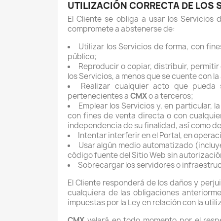
UTILIZACIÓN CORRECTA DE LOS 
El Cliente se obliga a usar los Servicios d
compromete a abstenerse de:
Utilizar los Servicios de forma, con fi
público;
Reproducir o copiar, distribuir, permit
los Servicios, a menos que se cuente con la
Realizar cualquier acto que pueda 
pertenecientes a
CMX
o a terceros;
Emplear los Servicios y, en particular,
con fines de venta directa o con cualquie
independencia de su finalidad, así como de
Intentar interferir en el Portal, en opera
Usar algún medio automatizado (incluyen
código fuente del Sitio Web sin autorizació
Sobrecargar los servidores o infraestruc
El Cliente responderá de los daños y perj
cualquiera de las obligaciones anteriorm
impuestas por la Ley en relación con la utili
CMX
velará en todo momento por el respet