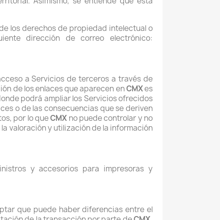
rritorial. Asimismo, se entiende que esta
de los derechos de propiedad intelectual o
iente dirección de correo electrónico:
acceso a Servicios de terceros a través de
unción de los enlaces que aparecen en
CMX
es
 donde podrá ampliar los Servicios ofrecidos
aces o de las consecuencias que se deriven
tos, por lo que
CMX
no puede controlar y no
 la valoración y utilización de la información
inistros y accesorios para impresoras y
eptar que puede haber diferencias entre el
ptación de la transacción por parte de
CMX.