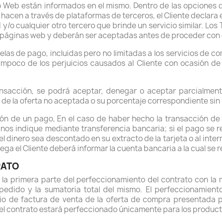
o Web están informados en el mismo. Dentro de las opciones d
hacen a través de plataformas de terceros, el Cliente declara
y/o cualquier otro tercero que brinde un servicio similar. Los
 páginas web y deberán ser aceptadas antes de proceder con 
arelas de pago, incluidas pero no limitadas a los servicios de 
tampoco de los perjuicios causados al Cliente con ocasión de
ansacción, se podrá aceptar, denegar o aceptar parcialment
 de la oferta no aceptada o su porcentaje correspondiente sin 
sión de un pago, En el caso de haber hecho la transacción de
os indique mediante transferencia bancaria; si el pago se real
 el dinero sea descontado en su extracto de la tarjeta o al inte
trega el Cliente deberá informar la cuenta bancaria a la cual se 
RATO
s la primera parte del perfeccionamiento del contrato con l
pedido y la sumatoria total del mismo. El perfeccionamient
dio de factura de venta de la oferta de compra presentada p
, el contrato estará perfeccionado únicamente para los produc