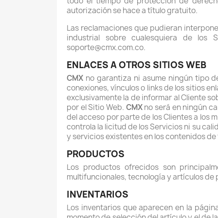
todo el tiempo de protección de derecho 
autorización se hace a título gratuito.
Las reclamaciones que pudieran interponer
industrial sobre cualesquiera de los 
soporte@cmx.com.co.
ENLACES A OTROS SITIOS WEB
CMX
no garantiza ni asume ningún tipo de
conexiones, vínculos o links de los sitios e
exclusivamente la de informar al Cliente so
por el Sitio Web.
CMX
no será en ningún ca
del acceso por parte de los Clientes a los
controla la licitud de los Servicios ni su ca
y servicios existentes en los contenidos de
PRODUCTOS
Los productos ofrecidos son principalm
multifuncionales, tecnología y artículos de 
INVENTARIOS
Los inventarios que aparecen en la página
momento de selección del artículo y el de l