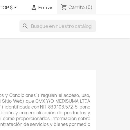
shopping_cart


Carrito
(0)
COP $
Entrar
search
os y Condiciones") regulan el acceso, uso,
, el Sitio Web) que CMX Y/O MEDISUMA LTDA
") identificada con NIT 830.103.572-5, pone
ibición y comercialización de productos y
sí como proporcionarles información sobre
contratación de servicios y bienes por medio