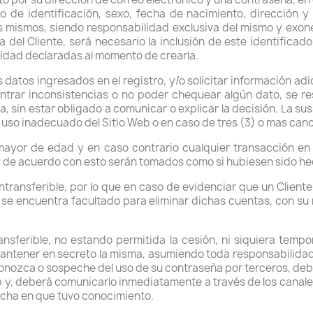
de identificación, sexo, fecha de nacimiento, dirección y te
s mismos, siendo responsabilidad exclusiva del mismo y exo
a del Cliente, será necesario la inclusión de este identific
idad declaradas al momento de crearla.
datos ingresados en el registro, y/o solicitar información adic
ntrar inconsistencias o no poder chequear algún dato, se res
, sin estar obligado a comunicar o explicar la decisión. La su
so inadecuado del Sitio Web o en caso de tres (3) o mas canc
 mayor de edad y en caso contrario cualquier transacción en 
 de acuerdo con esto serán tomados como si hubiesen sido hec
intransferible, por lo que en caso de evidenciar que un Clien
se encuentra facultado para eliminar dichas cuentas, con su 
nsferible, no estando permitida la cesión, ni siquiera tempora
antener en secreto la misma, asumiendo toda responsabilidad
 conozca o sospeche del uso de su contraseña por terceros, de
b y, deberá comunicarlo inmediatamente a través de los canales
 fecha en que tuvo conocimiento.