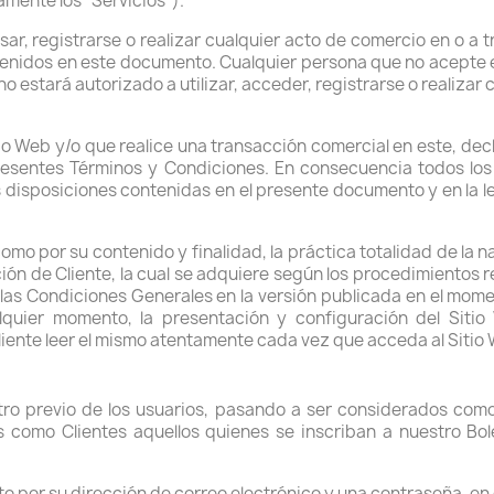
mente los "Servicios").
ar, registrarse o realizar cualquier acto de comercio en o a 
enidos en este documento. Cualquier persona que no acepte es
 estará autorizado a utilizar, acceder, registrarse o realizar 
tio Web y/o que realice una transacción comercial en este, d
presentes Términos y Condiciones. En consecuencia todos los
s disposiciones contenidas en el presente documento y en la le
 como por su contenido y finalidad, la práctica totalidad de la 
n de Cliente, la cual se adquiere según los procedimientos rec
 las Condiciones Generales en la versión publicada en el mom
lquier momento, la presentación y configuración del Siti
iente leer el mismo atentamente cada vez que acceda al Sitio
istro previo de los usuarios, pasando a ser considerados com
como Clientes aquellos quienes se inscriban a nuestro Bole
sto por su dirección de correo electrónico y una contraseña, e