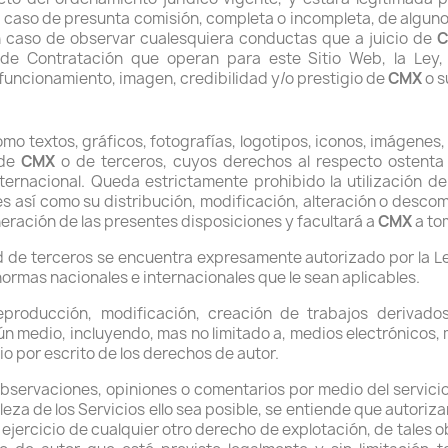
en caso de presunta comisión, completa o incompleta, de alguno d
n caso de observar cualesquiera conductas que a juicio de
 de Contratación que operan para este Sitio Web, la Ley
funcionamiento, imagen, credibilidad y/o prestigio de
CMX
o s
omo textos, gráficos, fotografías, logotipos, iconos, imágenes,
 de
CMX
o de terceros, cuyos derechos al respecto ostent
internacional. Queda estrictamente prohibido la utilización 
les así como su distribución, modificación, alteración o descom
eración de las presentes disposiciones y facultará a
CMX
a to
d de terceros se encuentra expresamente autorizado por la Le
normas nacionales e internacionales que le sean aplicables.
roducción, modificación, creación de trabajos derivados,
n medio, incluyendo, mas no limitado a, medios electrónicos,
vio por escrito de los derechos de autor.
observaciones, opiniones o comentarios por medio del servicio
leza de los Servicios ello sea posible, se entiende que autoriz
 ejercicio de cualquier otro derecho de explotación, de tales 