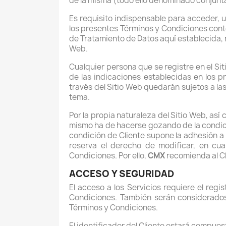
de la misma (todo ello denominado conjunta
Es requisito indispensable para acceder, us
los presentes Términos y Condiciones cont
de Tratamiento de Datos aquí establecida, no
Web.
Cualquier persona que se registre en el Si
de las indicaciones establecidas en los 
través del Sitio Web quedarán sujetos a la
tema.
Por la propia naturaleza del Sitio Web, así
mismo ha de hacerse gozando de la condició
condición de Cliente supone la adhesión a
reserva el derecho de modificar, en cua
Condiciones. Por ello,
CMX
recomienda al Cl
ACCESO Y SEGURIDAD
El acceso a los Servicios requiere el reg
Condiciones. También serán considerados 
Términos y Condiciones.
El identificador del Cliente estará compue