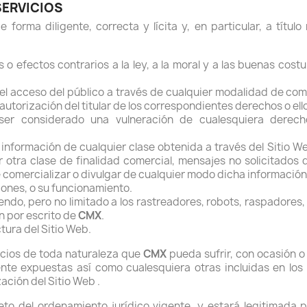
SERVICIOS
e forma diligente, correcta y lícita y, en particular, a títu
nes o efectos contrarios a la ley, a la moral y a las buenas c
ir el acceso del público a través de cualquier modalidad de co
 autorización del titular de los correspondientes derechos o ell
ser considerado una vulneración de cualesquiera derecho
 la información de cualquier clase obtenida a través del Sitio
r otra clase de finalidad comercial, mensajes no solicitados 
 comercializar o divulgar de cualquier modo dicha información
ciones, o su funcionamiento.
do, pero no limitado a los rastreadores, robots, raspadores,
n por escrito de
CMX
.
tura del Sitio Web.
uicios de toda naturaleza que
CMX
pueda sufrir, con ocasión 
ente expuestas así como cualesquiera otras incluidas en los
zación del Sitio Web .
o del ordenamiento jurídico vigente, y estará legitimada pa