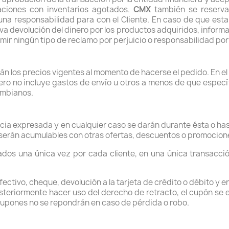
aciones con inventarios agotados.
CMX
también se reserva
na responsabilidad para con el Cliente. En caso de que esta 
va devolución del dinero por los productos adquiridos, informan
sumir ningún tipo de reclamo por perjuicio o responsabilidad por 
rán los precios vigentes al momento de hacerse el pedido. En e
ero no incluye gastos de envío u otros a menos de que específ
ombianos.
cia expresada y en cualquier caso se darán durante ésta o hast
serán acumulables con otras ofertas, descuentos o promocion
os una única vez por cada cliente, en una única transacció
ctivo, cheque, devolución a la tarjeta de crédito o débito y 
teriormente hacer uso del derecho de retracto, el cupón se e
cupones no se repondrán en caso de pérdida o robo.