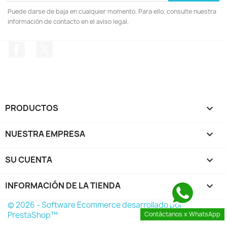
Puede darse de baja en cualquier momento. Para ello, consulte nuestra
información de contacto en el aviso legal.
Facebook
Twitter
PRODUCTOS

NUESTRA EMPRESA

SU CUENTA

INFORMACIÓN DE LA TIENDA
keyboard_arrow_down
© 2026 - Software Ecommerce desarrollado por
PrestaShop™
Contáctanos x WhatsApp