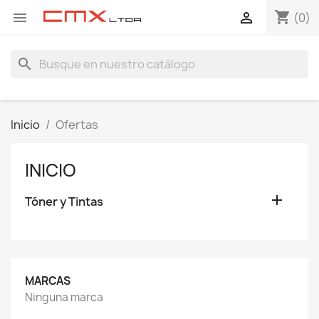
shopping_cart


(0)
search
Inicio
Ofertas
INICIO

Tóner y Tintas
MARCAS
Ninguna marca