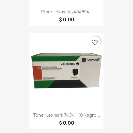
Tóner Lexmark 24B4894...
$ 0,00
favorite_border
Tóner Lexmark 74C4HK0 Negro...
$ 0,00