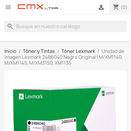
shopping_cart


(0)
search
Inicio
Tóner y Tintas
Tóner Lexmark
Unidad de
Imagen Lexmark 24B6040 Negro Original | M/XM1140,
M/XM1145, M/XM3150, XM1135