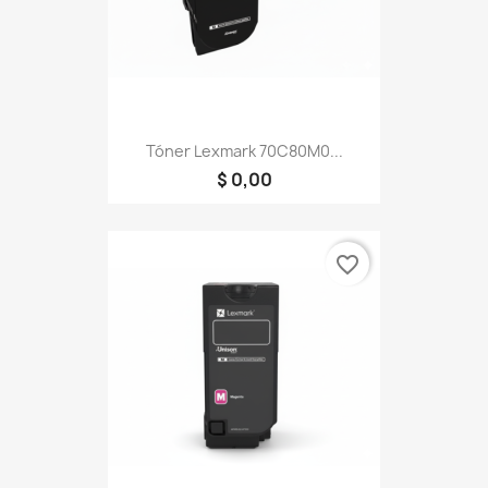
Tóner Lexmark 70C80M0...
$ 0,00
favorite_border