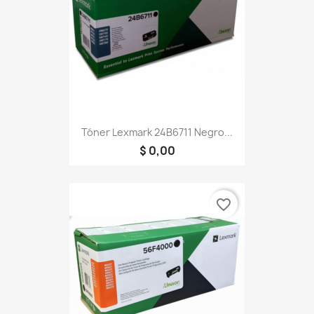
Tóner Lexmark 24B6711 Negro...
$ 0,00
favorite_border