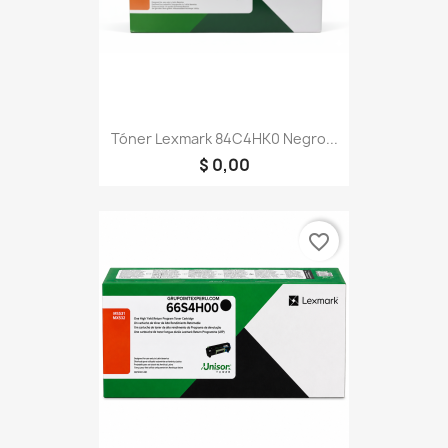
Tóner Lexmark 84C4HK0 Negro...
$ 0,00
favorite_border