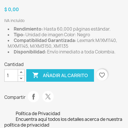
$ 0,00
IVA incluído
Rendimiento:
Hasta 60,000 páginas estándar.
Tipo:
Unidad de imagen Color: Negro
Compatibilidad Garantizada:
Lexmark M/XM1140,
M/XM1145, M/XM3150, XM1135
Disponibilidad:
Envío inmediato a toda Colombia.
Cantidad

favorite_border
AÑADIR AL CARRITO
Compartir
Política de Privacidad
Encuentra aquí todos los detalles acerca de nuestra
política de privacidad