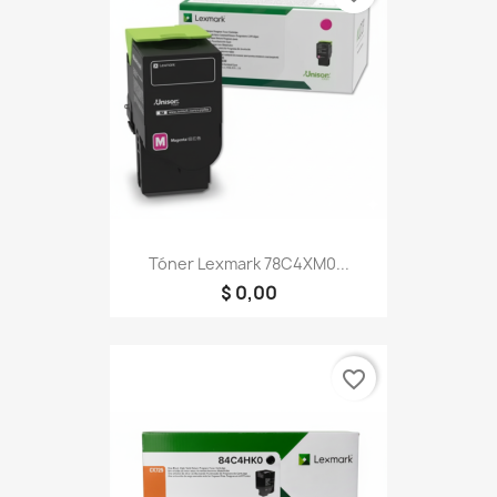
Tóner Lexmark 78C4XM0...
$ 0,00
favorite_border