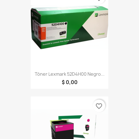
Tóner Lexmark 52D4H00 Negro...
$ 0,00
favorite_border