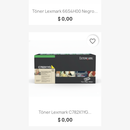
Tóner Lexmark 66S4H00 Negro...
$ 0,00
favorite_border
Tóner Lexmark C782X1YG...
$ 0,00