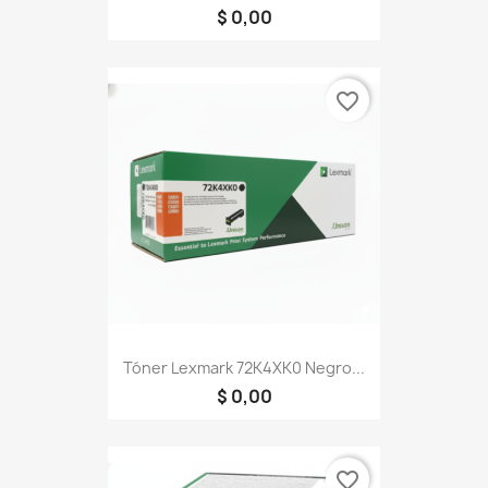
$ 0,00
favorite_border
Tóner Lexmark 72K4XK0 Negro...
$ 0,00
favorite_border