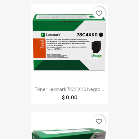
favorite_border
Tóner Lexmark 78C4XK0 Negro...
$ 0,00
favorite_border