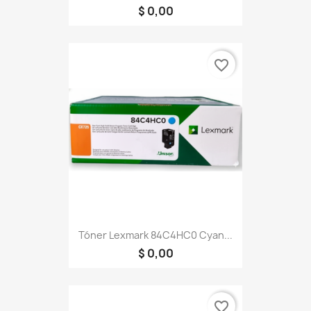
$ 0,00
favorite_border
Tóner Lexmark 84C4HC0 Cyan...
$ 0,00
favorite_border