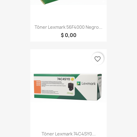
Tóner Lexmark 56F4000 Negro...
$ 0,00
favorite_border
Tóner Lexmark 74C4SY0...