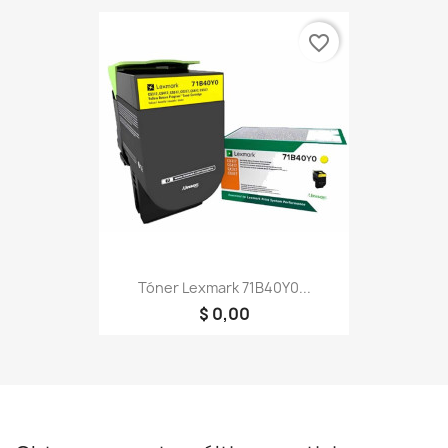
favorite_border
Tóner Lexmark 71B40Y0...
$ 0,00