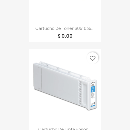
Cartucho De Tóner S051035...
$ 0,00
favorite_border
Cartucho De Tinta Epson...