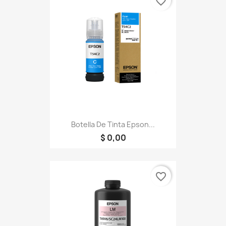
favorite_border
Botella De Tinta Epson...
$ 0,00
favorite_border