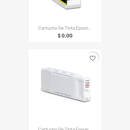
Cartucho De Tinta Epson...
$ 0,00
favorite_border
Cartucho De Tinta Epson...