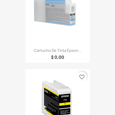
Cartucho De Tinta Epson...
$ 0,00
favorite_border