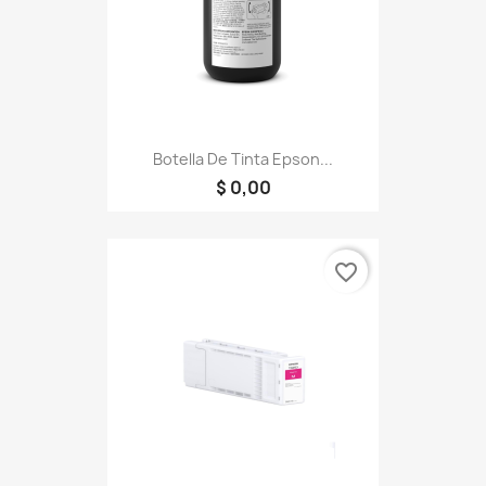
Botella De Tinta Epson...
$ 0,00
favorite_border