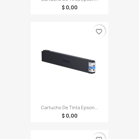
$ 0,00
favorite_border
Cartucho De Tinta Epson...
$ 0,00