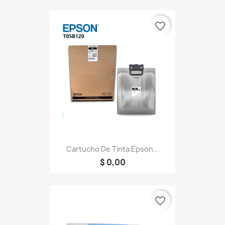
favorite_border
Cartucho De Tinta Epson...
$ 0,00
favorite_border