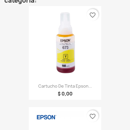
categoría:
favorite_border
Cartucho De Tinta Epson...
$ 0,00
favorite_border