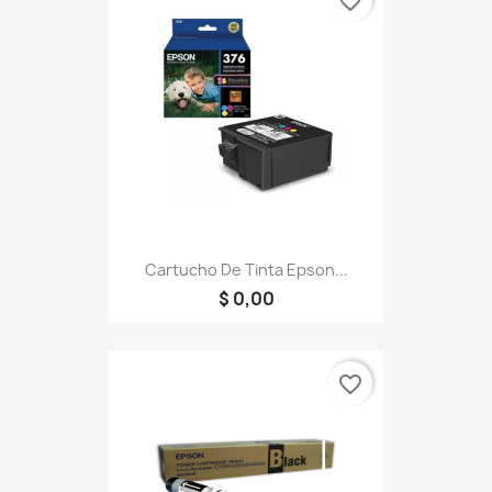
favorite_border
Cartucho De Tinta Epson...
$ 0,00
favorite_border